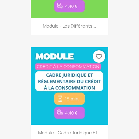
Module - Les Différents...
favorite_border
Module - Cadre Juridique Et...