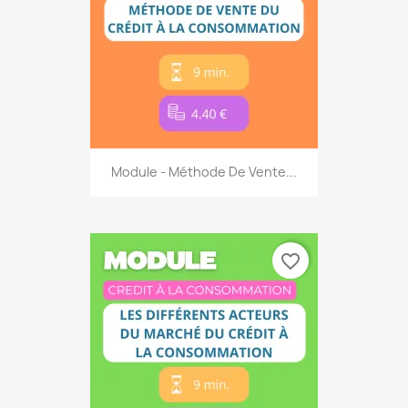
Module - Méthode De Vente...
favorite_border