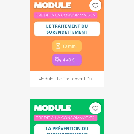
favorite_border
Module - Le Traitement Du...
favorite_border