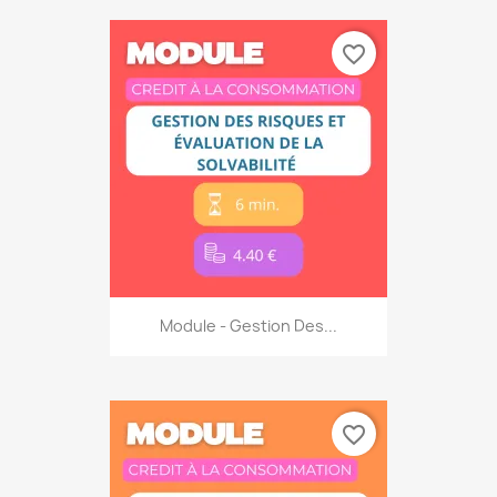
favorite_border
Module - Gestion Des...
favorite_border