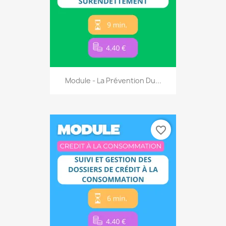
Module - La Prévention Du...
favorite_border